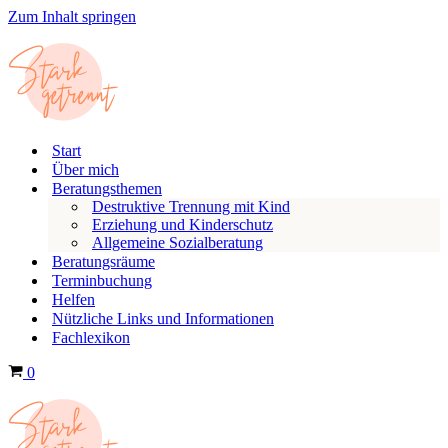
Zum Inhalt springen
Start
Über mich
Beratungsthemen
Destruktive Trennung mit Kind
Erziehung und Kinderschutz
Allgemeine Sozialberatung
Beratungsräume
Terminbuchung
Helfen
Nützliche Links und Informationen
Fachlexikon
W
0
a
r
e
n