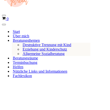
k
o
r
b
N
W
0
a
a
v
N
r
i
a
e
Start
g
v
a
n
Über mich
i
t
k
Beratungsthemen
g
i
a
o
Destruktive Trennung mit Kind
o
t
r
Erziehung und Kinderschutz
n
i
b
Allgemeine Sozialberatung
s
o
m
Beratungsräume
n
e
Terminbuchung
s
n
m
Helfen
ü
e
Nützliche Links und Informationen
n
Fachlexikon
ü