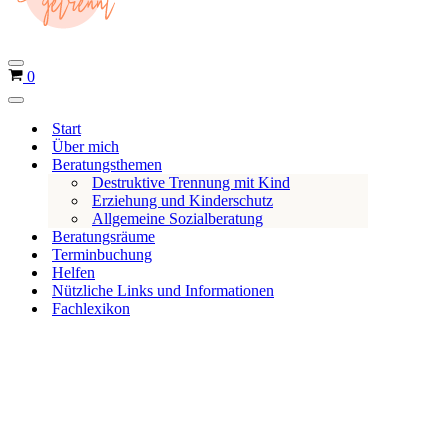
k
o
r
b
N
W
0
a
a
v
N
r
i
a
e
Start
g
v
a
n
Über mich
i
t
k
Beratungsthemen
g
i
a
o
Destruktive Trennung mit Kind
o
t
r
Erziehung und Kinderschutz
n
i
b
Allgemeine Sozialberatung
s
o
m
Beratungsräume
n
e
Terminbuchung
s
n
m
Helfen
ü
e
Nützliche Links und Informationen
n
Fachlexikon
ü