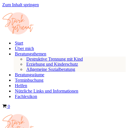
Zum Inhalt springen
Start
Über mich
Beratungsthemen
Destruktive Trennung mit Kind
Erziehung und Kinderschutz
Allgemeine Sozialberatung
Beratungsräume
Terminbuchung
Helfen
Nützliche Links und Informationen
Fachlexikon
W
0
a
r
e
n